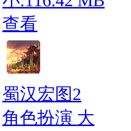
小:116.42 MB
查看
蜀汉宏图2
角色扮演
大