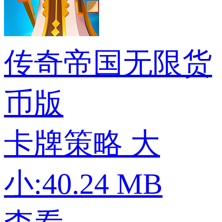
传奇帝国无限货
币版
卡牌策略
大
小:40.24 MB