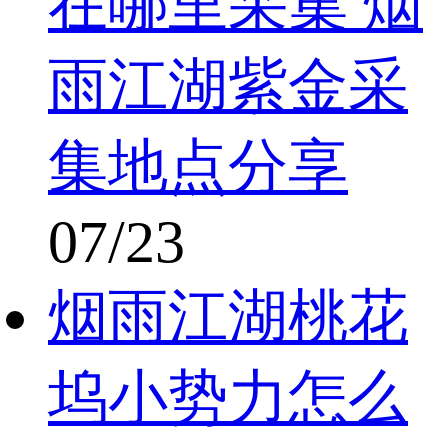
在哪里采集 烟
雨江湖紫金采
集地点分享
07/23
烟雨江湖桃花
坞小势力怎么