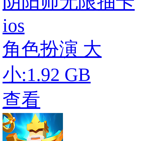
阴阳师无限抽卡
ios
角色扮演
大
小:1.92 GB
查看