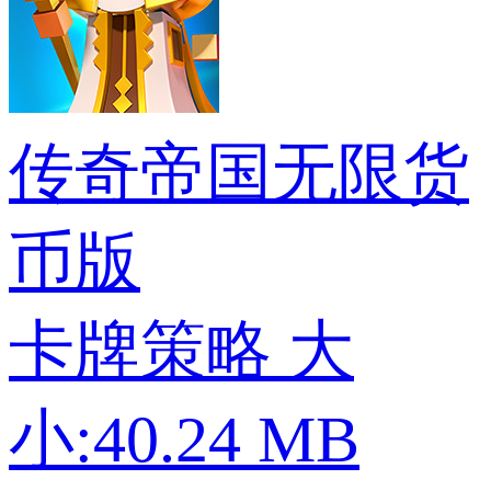
传奇帝国无限货
币版
卡牌策略
大
小:40.24 MB