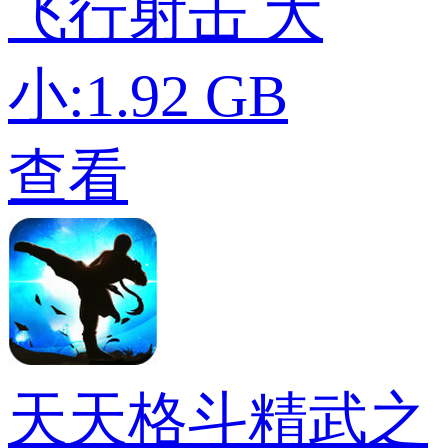
飞行射击
大
小:1.92 GB
查看
天天格斗精武之