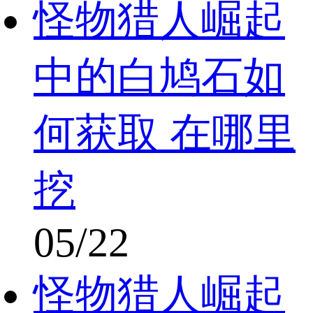
怪物猎人崛起
中的白鸠石如
何获取 在哪里
挖
05/22
怪物猎人崛起