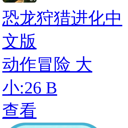
恐龙狩猎进化中
文版
动作冒险
大
小:26 B
查看