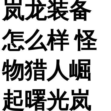
岚龙装备
怎么样 怪
物猎人崛
起曙光岚