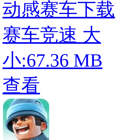
动感赛车下载
赛车竞速
大
小:67.36 MB
查看