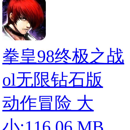
拳皇98终极之战
ol无限钻石版
动作冒险
大
小:116.06 MB