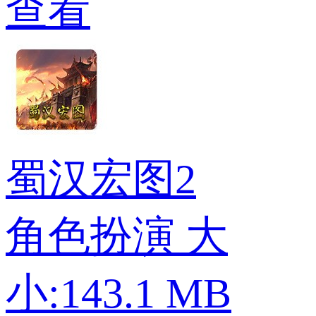
查看
蜀汉宏图2
角色扮演
大
小:143.1 MB