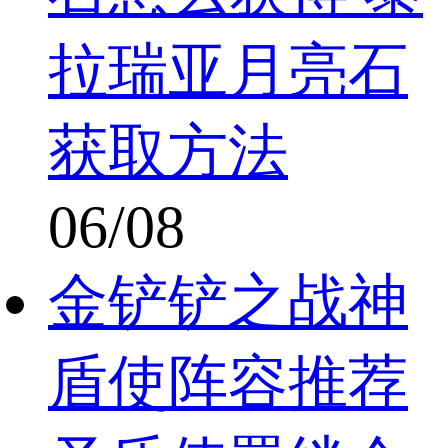
拉瑞亚月亮石
获取方法
06/08
金铲铲之战神
盾使阵容推荐