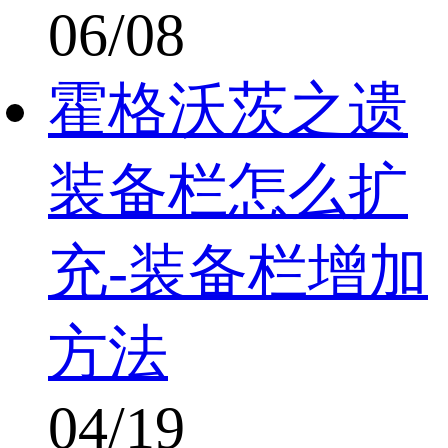
06/08
霍格沃茨之遗
装备栏怎么扩
充-装备栏增加
方法
04/19