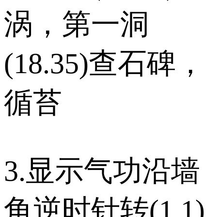
涡，第一洞
(18.35)查石碑，
循苔
3.显示气功沿墙
角逆时针转(1.1)