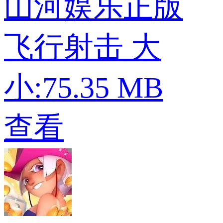
山河娱乐正版
飞行射击
大
小:75.35 MB
查看