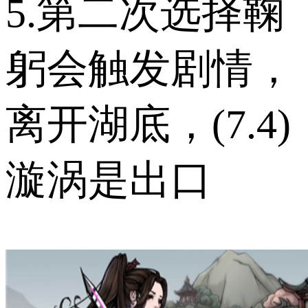
5.第二次选择鞠
躬会触发剧情，
离开湖底，(7.4)
漩涡是出口