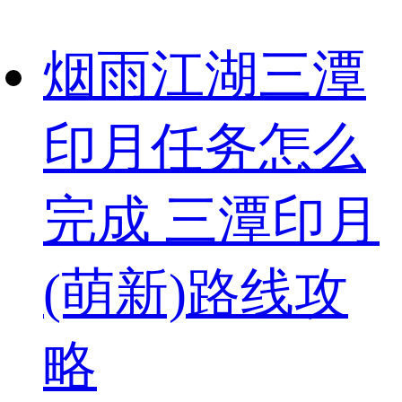
烟雨江湖三潭
印月任务怎么
完成 三潭印月
(萌新)路线攻
略