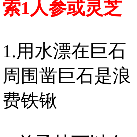
索1人参或灵芝
1.用水漂在巨石
周围凿巨石是浪
费铁锹