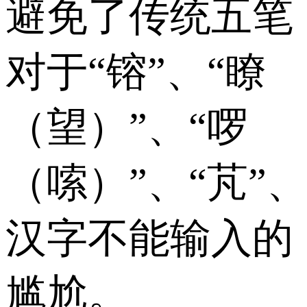
避免了传统五笔
对于“镕”、“瞭
（望）”、“啰
（嗦）”、“芃”、
汉字不能输入的
尴尬。