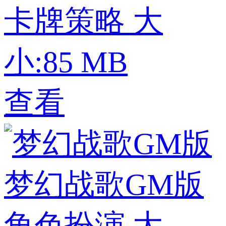
卡牌策略
大
小:85 MB
查看
梦幻战歌GM版
角色扮演
大