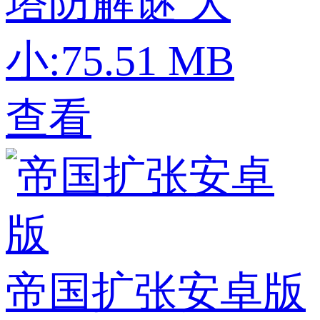
塔防解谜
大
小:75.51 MB
查看
帝国扩张安卓版