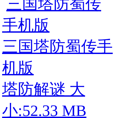
三国塔防蜀传手
机版
塔防解谜
大
小:52.33 MB