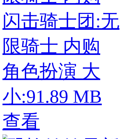
闪击骑士团:无
限骑士 内购
角色扮演
大
小:91.89 MB
查看