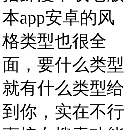
本app安卓的风
格类型也很全
面，要什么类型
就有什么类型给
到你，实在不行