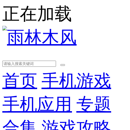
正在加载
首页
手机游戏
手机应用
专题
合集
游戏攻略