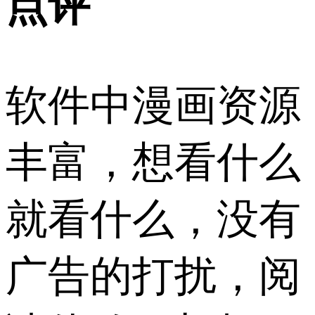
点评
软件中漫画资源
丰富，想看什么
就看什么，没有
广告的打扰，阅