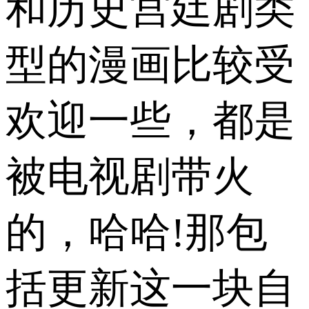
和历史宫廷剧类
型的漫画比较受
欢迎一些，都是
被电视剧带火
的，哈哈!那包
括更新这一块自