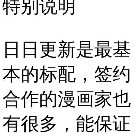
特别说明
日日更新是最基
本的标配，签约
合作的漫画家也
有很多，能保证