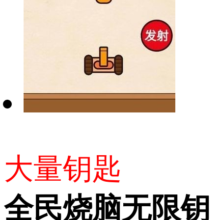
大量钥匙
全民烧脑无限钥