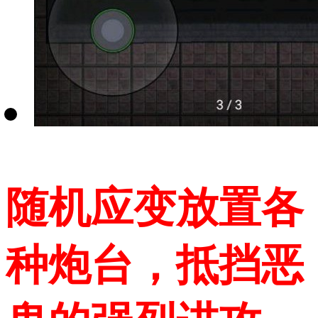
随机应变放置各
种炮台，抵挡恶