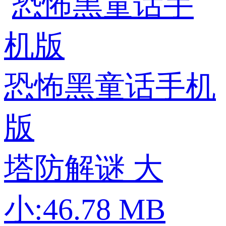
恐怖黑童话手机
版
塔防解谜
大
小:46.78 MB