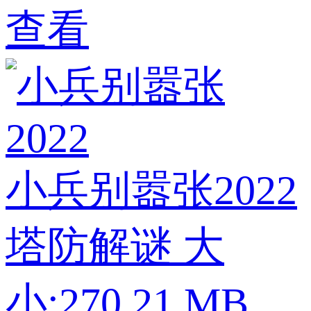
查看
小兵别嚣张2022
塔防解谜
大
小:270.21 MB