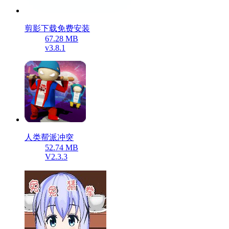
剪影下载免费安装
67.28 MB
v3.8.1
人类帮派冲突
52.74 MB
V2.3.3