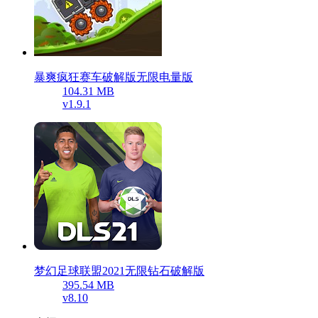
暴爽疯狂赛车破解版无限电量版
104.31 MB
v1.9.1
梦幻足球联盟2021无限钻石破解版
395.54 MB
v8.10