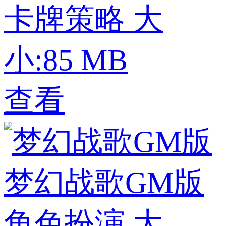
卡牌策略
大
小:85 MB
查看
梦幻战歌GM版
角色扮演
大