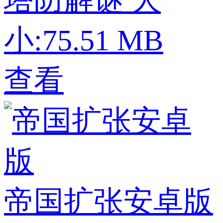
塔防解谜
大
小:75.51 MB
查看
帝国扩张安卓版