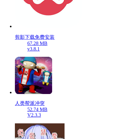
剪影下载免费安装
67.28 MB
v3.8.1
人类帮派冲突
52.74 MB
V2.3.3