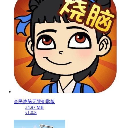
全民烧脑无限钥匙版
34.97 MB
v1.0.8