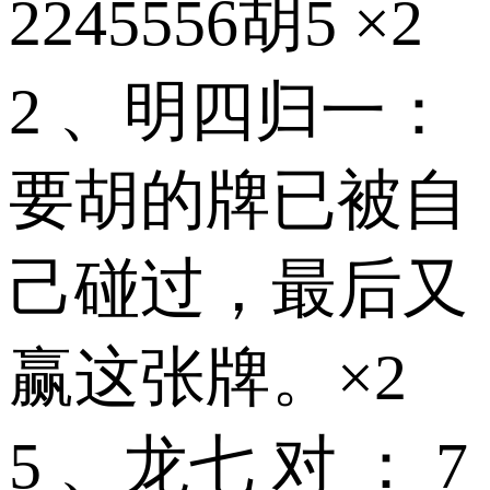
2245556胡5 ×2
2 、明四归一：
要胡的牌已被自
己碰过，最后又
赢这张牌。×2
5 、龙七 对 ： 7