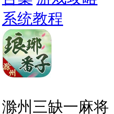
系统教程
滁州三缺一麻将