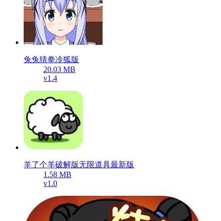
兔兔猜拳冷狐版
20.03 MB
v1.4
羊了个羊破解版无限道具最新版
1.58 MB
v1.0