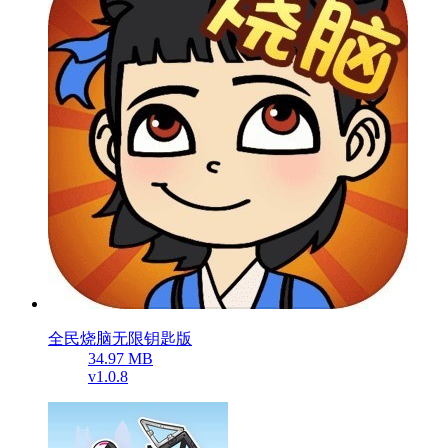
全民烧脑无限钥匙版
34.97 MB
v1.0.8