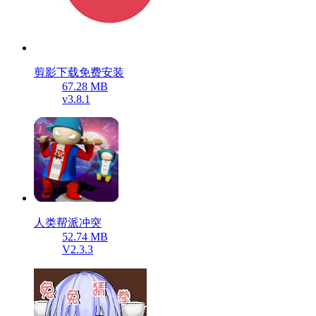
剪影下载免费安装
67.28 MB
v3.8.1
人类帮派冲突
52.74 MB
V2.3.3