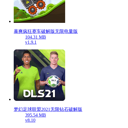
暴爽疯狂赛车破解版无限电量版
104.31 MB
v1.9.1
梦幻足球联盟2021无限钻石破解版
395.54 MB
v8.10