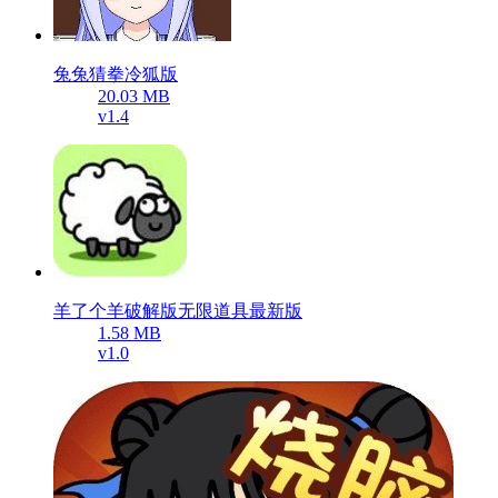
兔兔猜拳冷狐版
20.03 MB
v1.4
羊了个羊破解版无限道具最新版
1.58 MB
v1.0