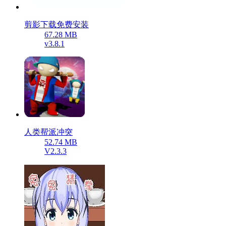
剪影下载免费安装
67.28 MB
v3.8.1
人类帮派冲突
52.74 MB
V2.3.3