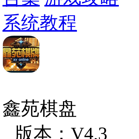
系统教程
鑫苑棋盘
版本：V4.3