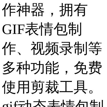
作神器，拥有
GIF表情包制
作、视频录制等
多种功能，免费
使用剪裁工具。
gif动态表情包制