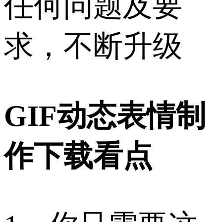
任何问题及要
求，不断升级
GIF动态表情制
作下载看点