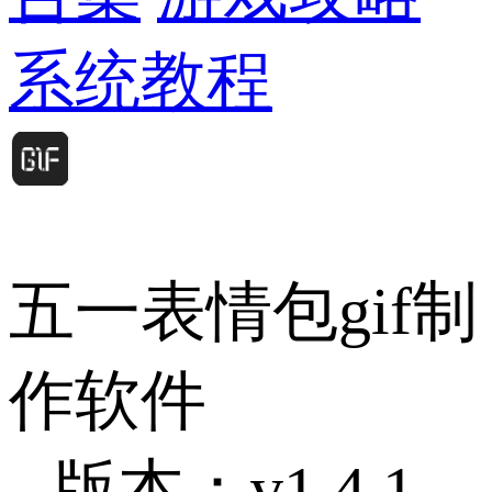
系统教程
五一表情包gif制
作软件
版本：v1.4.1