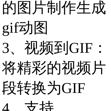
的图片制作生成
gif动图
3、视频到GIF：
将精彩的视频片
段转换为GIF
4、支持