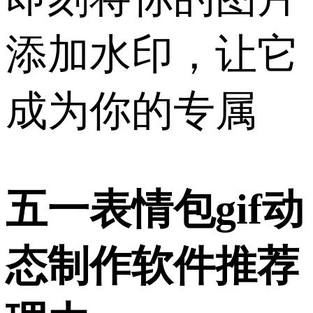
添加水印，让它
成为你的专属
五一表情包gif动
态制作软件推荐