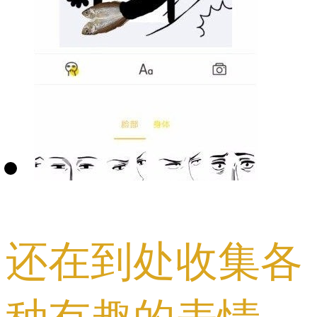
还在到处收集各