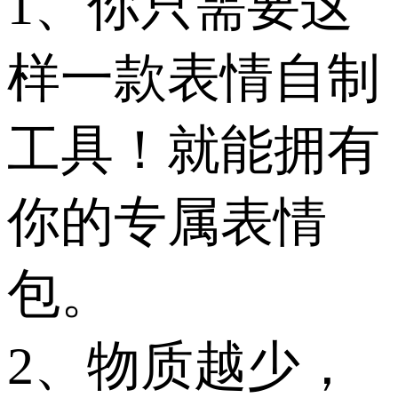
1、你只需要这
样一款表情自制
工具！就能拥有
你的专属表情
包。
2、物质越少，