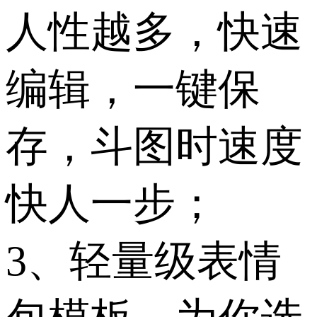
人性越多，快速
编辑，一键保
存，斗图时速度
快人一步；
3、轻量级表情