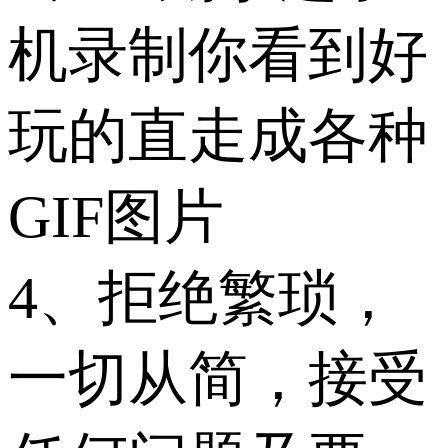
机录制你看到好
玩的直走成各种
GIF图片
4、拒绝繁琐，
一切从简，接受