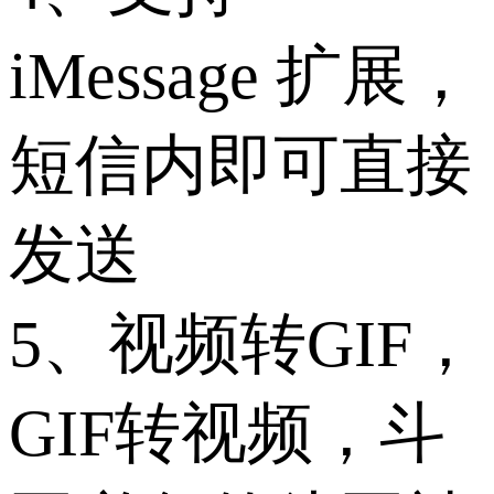
iMessage 扩展，
短信内即可直接
发送
5、视频转GIF，
GIF转视频，斗