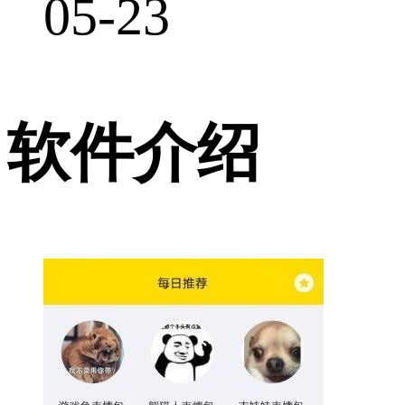
05-23
软件介绍