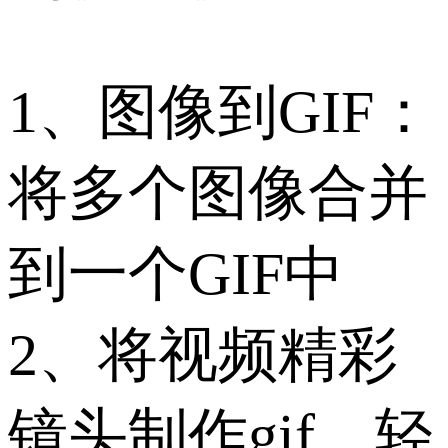
1、图像到GIF：
将多个图像合并
到一个GIF中
2、将视频精彩
镜头制作gif，轻