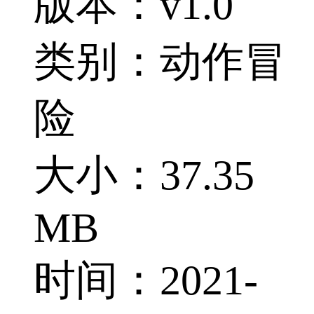
版本：v1.0
类别：动作冒
险
大小：37.35
MB
时间：2021-