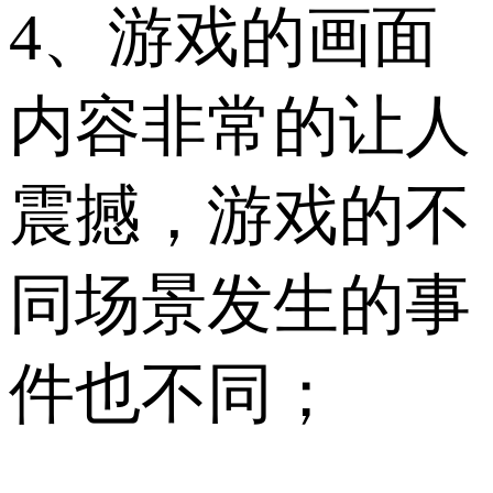
4、游戏的画面
内容非常的让人
震撼，游戏的不
同场景发生的事
件也不同；