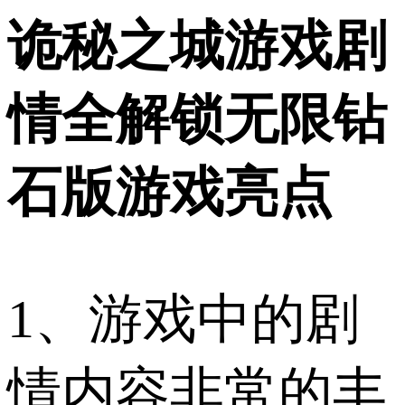
诡秘之城游戏剧
情全解锁无限钻
石版游戏亮点
1、游戏中的剧
情内容非常的丰