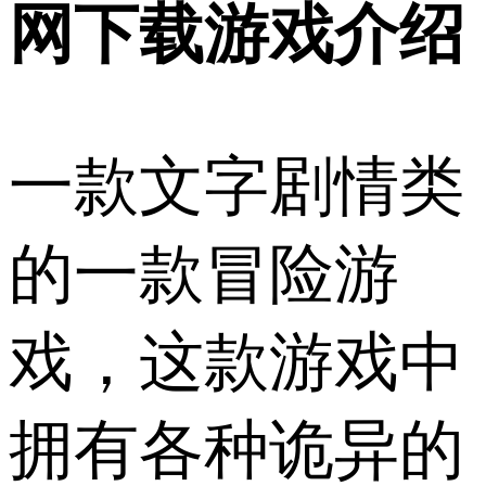
网下载游戏介绍
一款文字剧情类
的一款冒险游
戏，这款游戏中
拥有各种诡异的