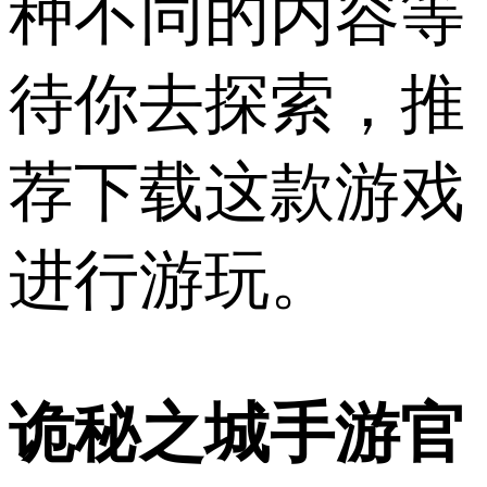
种不同的内容等
待你去探索，推
荐下载这款游戏
进行游玩。
诡秘之城手游官