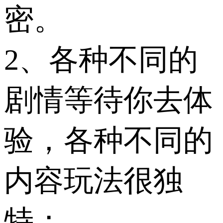
密。
2、各种不同的
剧情等待你去体
验，各种不同的
内容玩法很独
特；