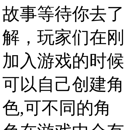
故事等待你去了
解，玩家们在刚
加入游戏的时候
可以自己创建角
色,可不同的角