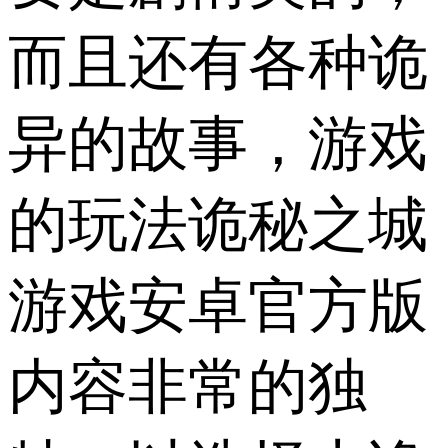
而且还有各种诡
异的故事，游戏
的玩法诡秘之城
游戏安卓官方版
内容非常的独