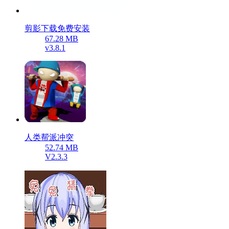
剪影下载免费安装
67.28 MB
v3.8.1
人类帮派冲突
52.74 MB
V2.3.3