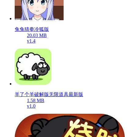
兔兔猜拳冷狐版
20.03 MB
v1.4
羊了个羊破解版无限道具最新版
1.58 MB
v1.0