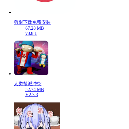
剪影下载免费安装
67.28 MB
v3.8.1
人类帮派冲突
52.74 MB
V2.3.3