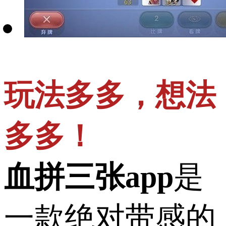
玩法多多，想法
多多！
血拼三张app
是
一款绝对带感的