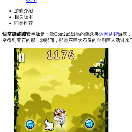
v8.10
游戏介绍
相关版本
同类推荐
悟空蹦蹦蹦安卓版
是一款Com2uS出品的跳跃类
休闲益智
游戏，
空得到宝石的那一刹那间，那是座巨大石像的金刚巨人活过来