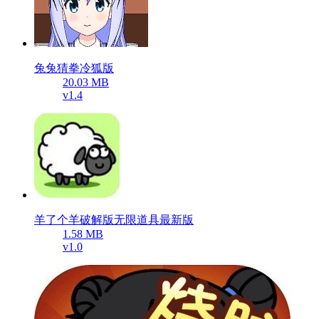
兔兔猜拳冷狐版
20.03 MB
v1.4
羊了个羊破解版无限道具最新版
1.58 MB
v1.0