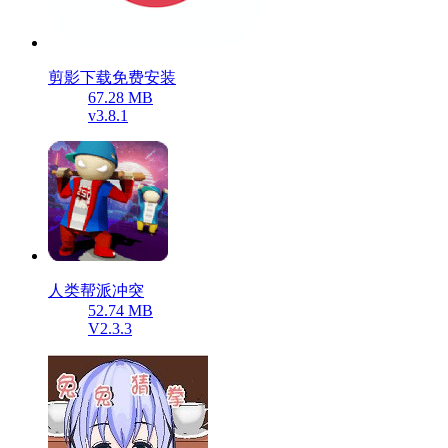
剪影下载免费安装
67.28 MB
v3.8.1
人类帮派冲突
52.74 MB
V2.3.3