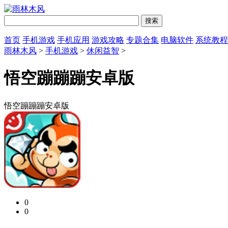
首页
手机游戏
手机应用
游戏攻略
专题合集
电脑软件
系统教程
雨林木风
>
手机游戏
>
休闲益智
>
悟空蹦蹦蹦安卓版
悟空蹦蹦蹦安卓版
0
0