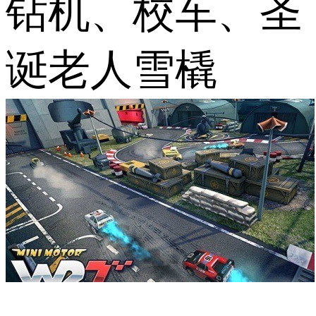
钻机、校车、圣
诞老人雪橇