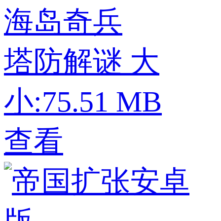
海岛奇兵
塔防解谜
大
小:75.51 MB
查看