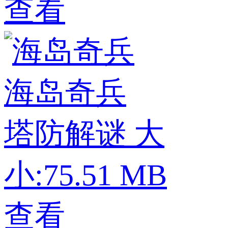
查看
海岛奇兵
塔防解谜
大
小:75.51 MB
查看