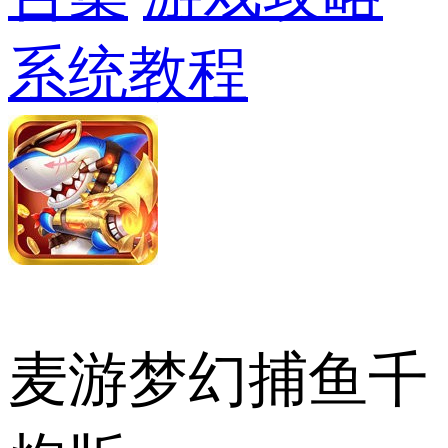
系统教程
麦游梦幻捕鱼千