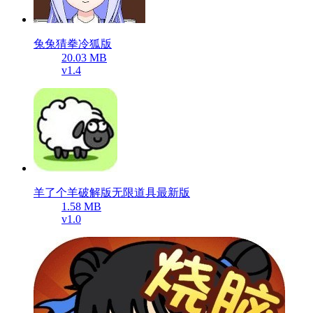
兔兔猜拳冷狐版
20.03 MB
v1.4
羊了个羊破解版无限道具最新版
1.58 MB
v1.0