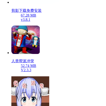
剪影下载免费安装
67.28 MB
v3.8.1
人类帮派冲突
52.74 MB
V2.3.3