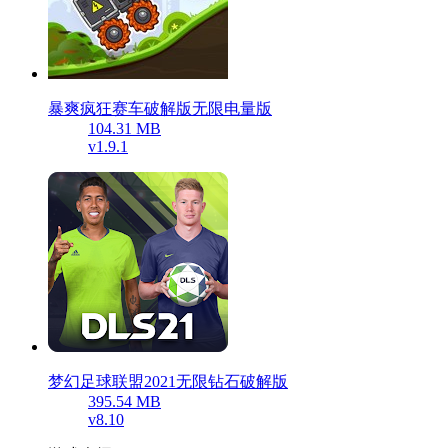
暴爽疯狂赛车破解版无限电量版
104.31 MB
v1.9.1
梦幻足球联盟2021无限钻石破解版
395.54 MB
v8.10