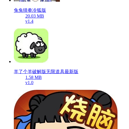
兔兔猜拳冷狐版
20.03 MB
v1.4
羊了个羊破解版无限道具最新版
1.58 MB
v1.0