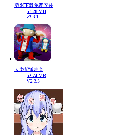
剪影下载免费安装
67.28 MB
v3.8.1
人类帮派冲突
52.74 MB
V2.3.3