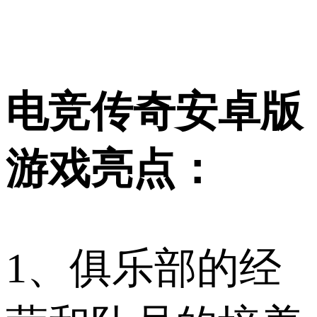
电竞传奇安卓版
游戏亮点：
1、俱乐部的经