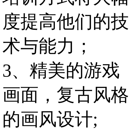
度提高他们的技
术与能力；
3、精美的游戏
画面，复古风格
的画风设计;