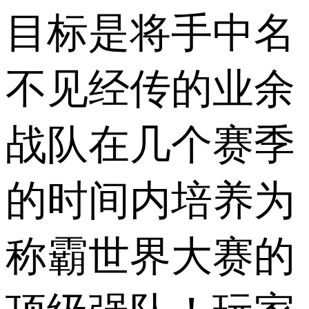
目标是将手中名
不见经传的业余
战队在几个赛季
的时间内培养为
称霸世界大赛的