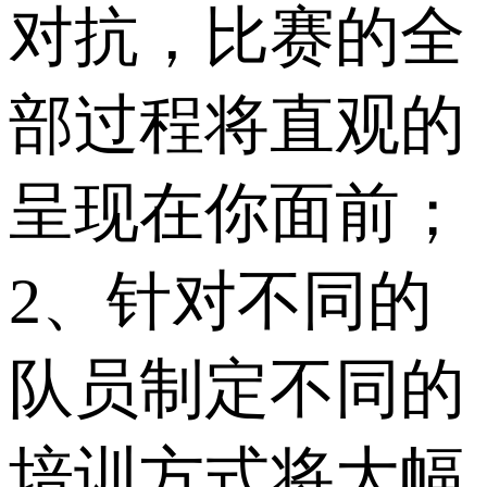
对抗，比赛的全
部过程将直观的
呈现在你面前；
2、针对不同的
队员制定不同的
培训方式将大幅