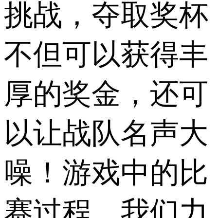
挑战，夺取奖杯
不但可以获得丰
厚的奖金，还可
以让战队名声大
噪！游戏中的比
赛过程，我们力