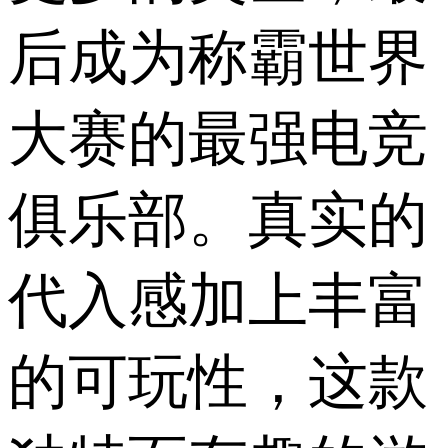
后成为称霸世界
大赛的最强电竞
俱乐部。真实的
代入感加上丰富
的可玩性，这款