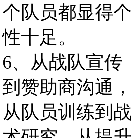
个队员都显得个
性十足。
6、从战队宣传
到赞助商沟通，
从队员训练到战
术研究，从提升