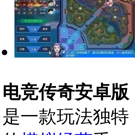
电竞传奇安卓版
是一款玩法独特