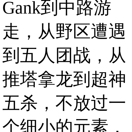
Gank到中路游
走，从野区遭遇
到五人团战，从
推塔拿龙到超神
五杀，不放过一
个细小的元素，