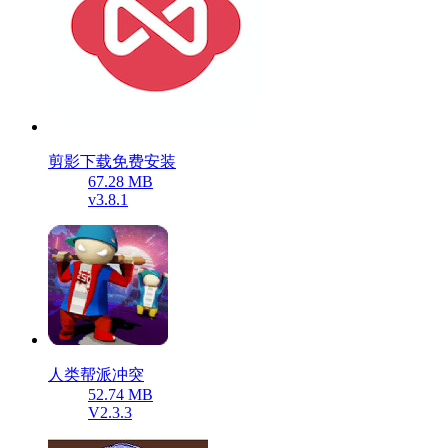
剪影下载免费安装
67.28 MB
v3.8.1
人类帮派冲突
52.74 MB
V2.3.3