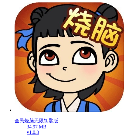
全民烧脑无限钥匙版
34.97 MB
v1.0.8