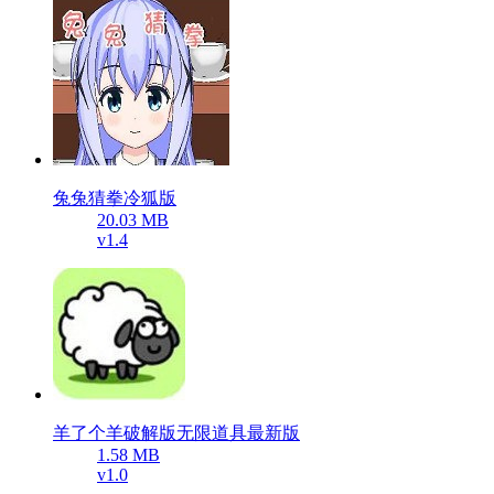
兔兔猜拳冷狐版
20.03 MB
v1.4
羊了个羊破解版无限道具最新版
1.58 MB
v1.0