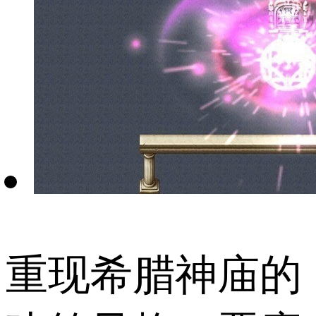
重现希腊神庙的