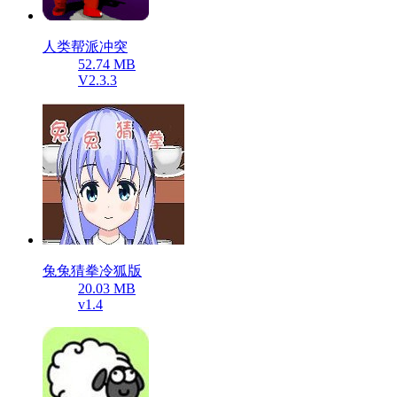
人类帮派冲突
52.74 MB
V2.3.3
兔兔猜拳冷狐版
20.03 MB
v1.4