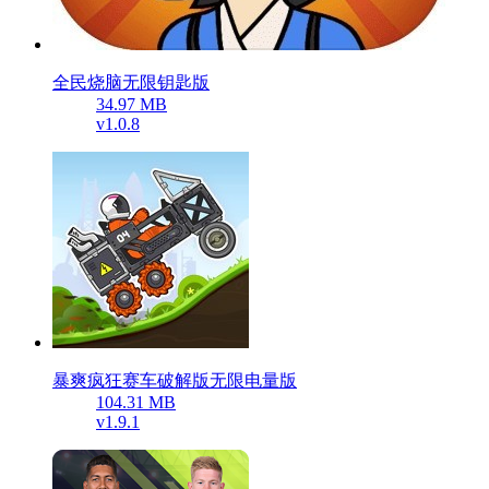
全民烧脑无限钥匙版
34.97 MB
v1.0.8
暴爽疯狂赛车破解版无限电量版
104.31 MB
v1.9.1