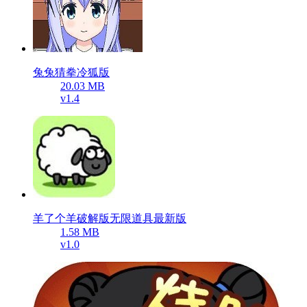
兔兔猜拳冷狐版
20.03 MB
v1.4
羊了个羊破解版无限道具最新版
1.58 MB
v1.0