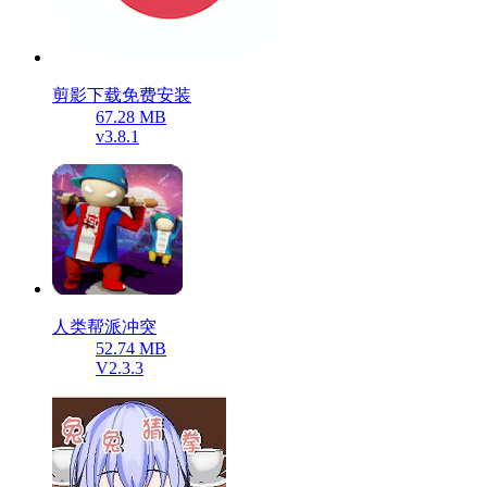
剪影下载免费安装
67.28 MB
v3.8.1
人类帮派冲突
52.74 MB
V2.3.3