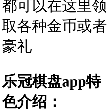
都可以在这里领
取各种金币或者
豪礼
乐冠棋盘app特
色介绍：