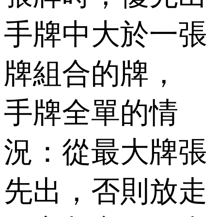
手牌中大於一張
牌組合的牌，
手牌全單的情
況：從最大牌張
先出，否則放走