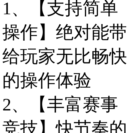
1、【支持简单
操作】绝对能带
给玩家无比畅快
的操作体验
2、【丰富赛事
竞技】快节奏的