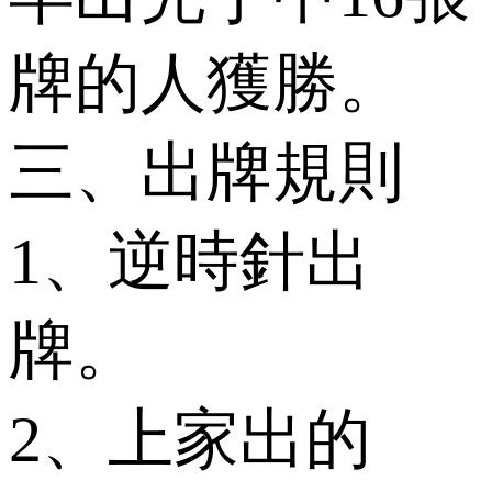
牌的人獲勝。
三、出牌規則
1、逆時針出
牌。
2、上家出的