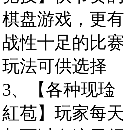
棋盘游戏，更有
战性十足的比赛
玩法可供选择
3、【各种现琻
紅苞】玩家每天