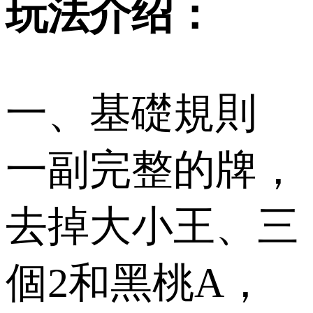
玩法介绍：
一、基礎規則
一副完整的牌，
去掉大小王、三
個2和黑桃A，