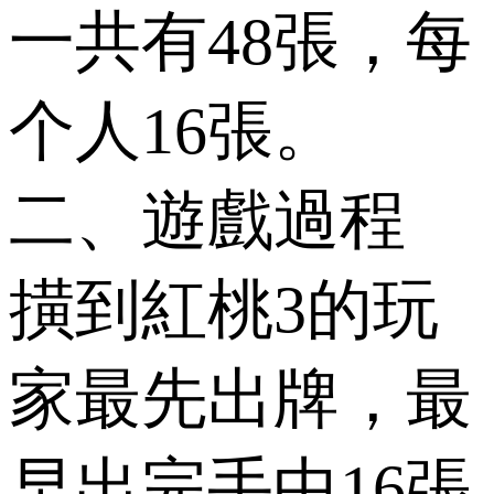
一共有48張，每
个人16張。
二、遊戲過程
撗到紅桃3的玩
家最先出牌，最
早出完手中16張