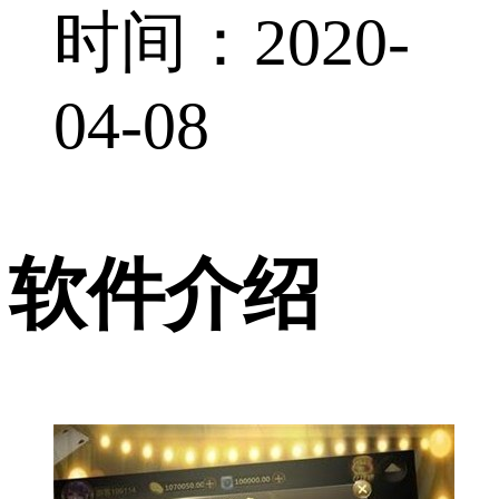
时间：2020-
04-08
软件介绍