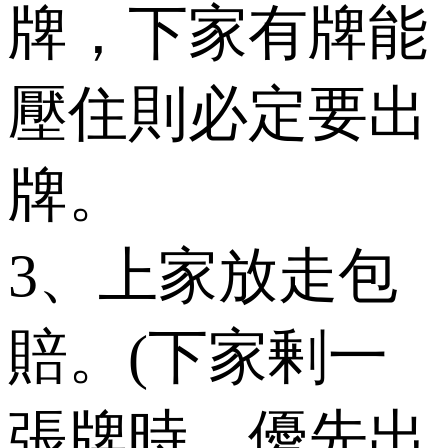
牌，下家有牌能
壓住則必定要出
牌。
3、上家放走包
賠。(下家剰一
張牌時，優先出