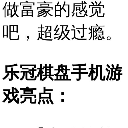
做富豪的感觉
吧，超级过瘾。
乐冠棋盘手机游
戏亮点：