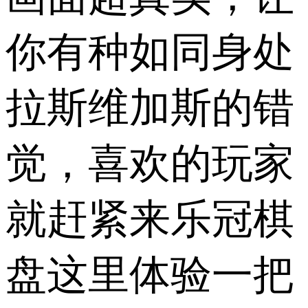
你有种如同身处
拉斯维加斯的错
觉，喜欢的玩家
就赶紧来乐冠棋
盘这里体验一把