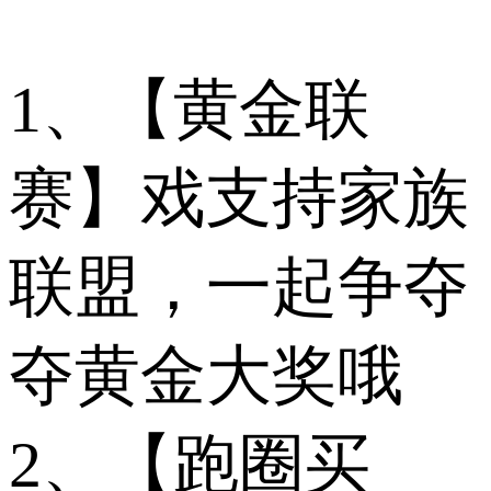
1、【黄金联
赛】戏支持家族
联盟，一起争夺
夺黄金大奖哦
2、【跑圈买