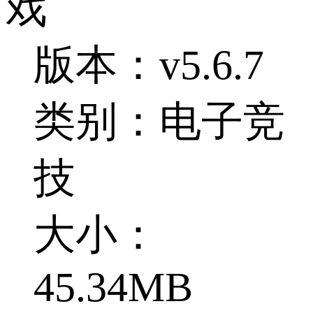
戏
版本：v5.6.7
类别：电子竞
技
大小：
45.34MB