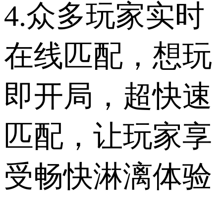
4.众多玩家实时
在线匹配，想玩
即开局，超快速
匹配，让玩家享
受畅快淋漓体验