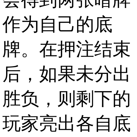
作为自己的底
牌。在押注结束
后，如果未分出
胜负，则剩下的
玩家亮出各自底