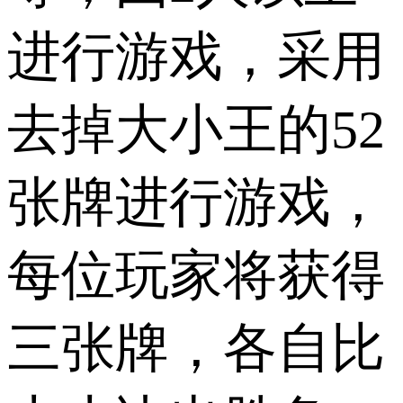
进行游戏，采用
去掉大小王的52
张牌进行游戏，
每位玩家将获得
三张牌，各自比