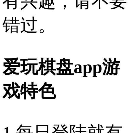
有兴趣，请不要
错过。
爱玩棋盘app游
戏特色
1.每日登陆就有