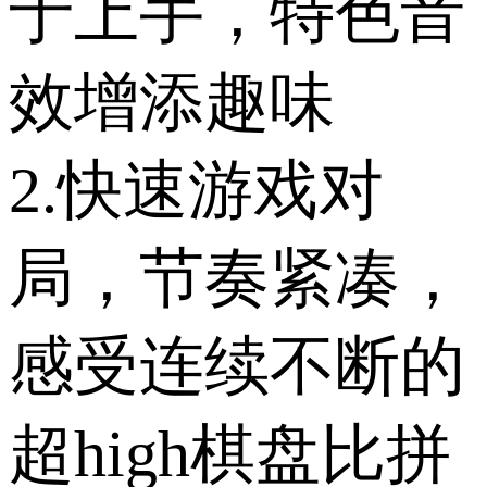
于上手，特色音
效增添趣味
2.快速游戏对
局，节奏紧凑，
感受连续不断的
超high棋盘比拼