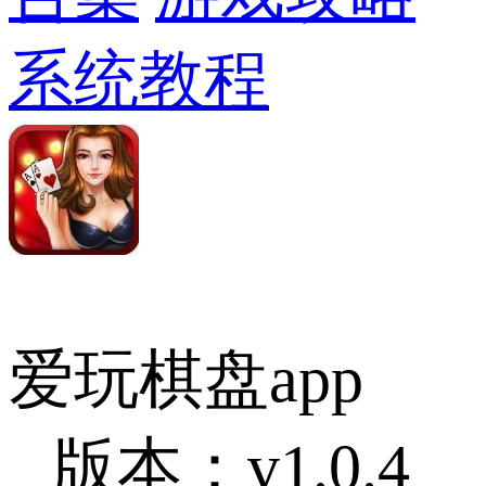
系统教程
爱玩棋盘app
版本：v1.0.4