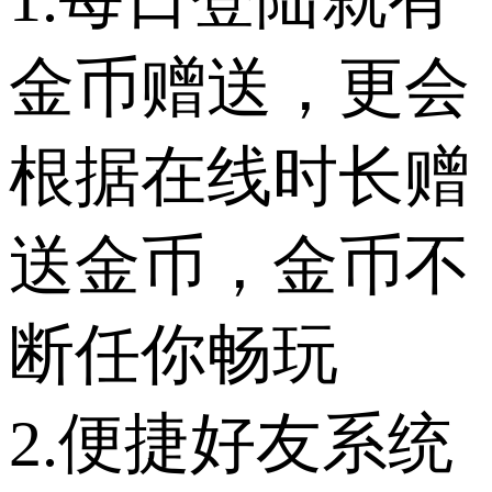
金币赠送，更会
根据在线时长赠
送金币，金币不
断任你畅玩
2.便捷好友系统