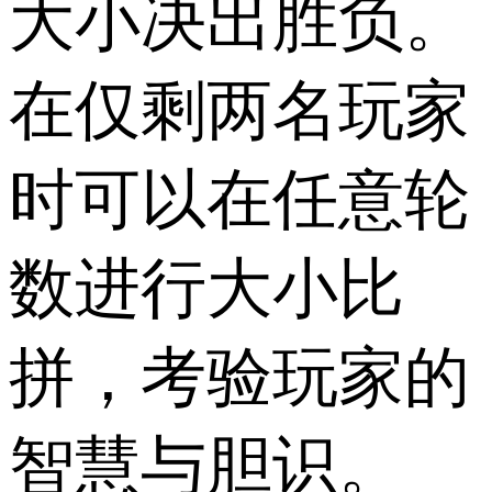
大小决出胜负。
在仅剩两名玩家
时可以在任意轮
数进行大小比
拼，考验玩家的
智慧与胆识。