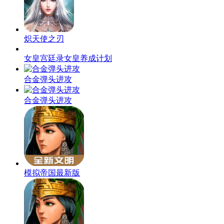
2、让大家感受到真实模拟玩法，你认真经营就可以成为店长；
3、招募众多非凡厨师，和他们一起加入到美食制作行列！
同类推荐
猫头鹰和灯塔无限木头版
炽天使之刃
女皇宫廷录女皇养成计划
合金弹头进攻
合金弹头进攻