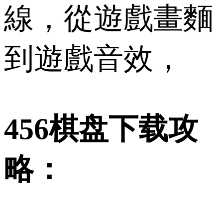
線，從遊戲畫麵
到遊戲音效，
456棋盘下载攻
略：