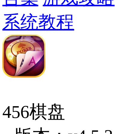
系统教程
456棋盘