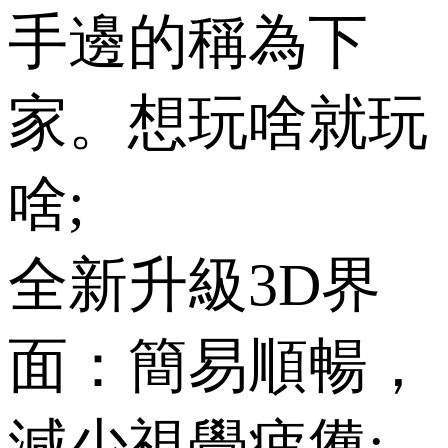
手邊的稱為下
家。想玩啥就玩
啥;
全新升級3D界
面：簡易順暢，
減少視覺疲憊;