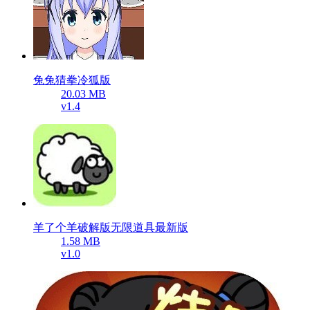
兔兔猜拳冷狐版
20.03 MB
v1.4
羊了个羊破解版无限道具最新版
1.58 MB
v1.0