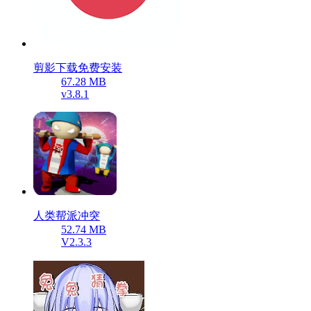
剪影下载免费安装
67.28 MB
v3.8.1
人类帮派冲突
52.74 MB
V2.3.3