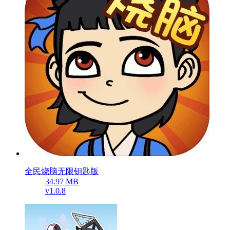
全民烧脑无限钥匙版
34.97 MB
v1.0.8