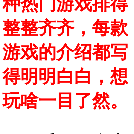
种热门游戏排得
整整齐齐，每款
游戏的介绍都写
得明明白白，想
玩啥一目了然。