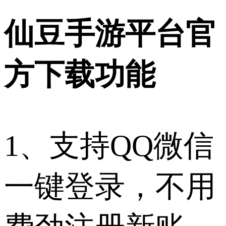
仙豆手游平台官
方下载功能
1、支持QQ微信
一键登录，不用