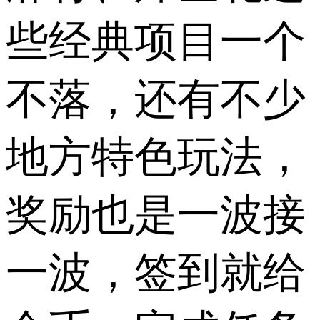
些经典项目一个
不落，还有不少
地方特色玩法，
奖励也是一波接
一波，签到就给