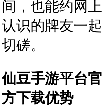
间，也能约网上
认识的牌友一起
切磋。
仙豆手游平台官
方下载优势