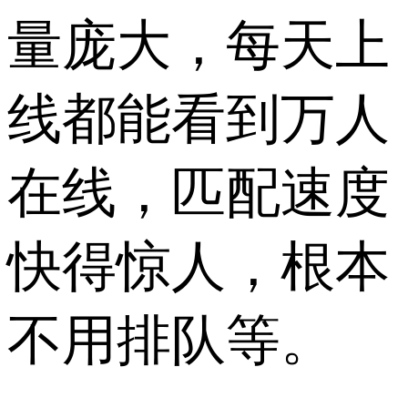
量庞大，每天上
线都能看到万人
在线，匹配速度
快得惊人，根本
不用排队等。