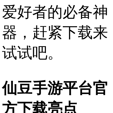
爱好者的必备神
器，赶紧下载来
试试吧。
仙豆手游平台官
方下载亮点