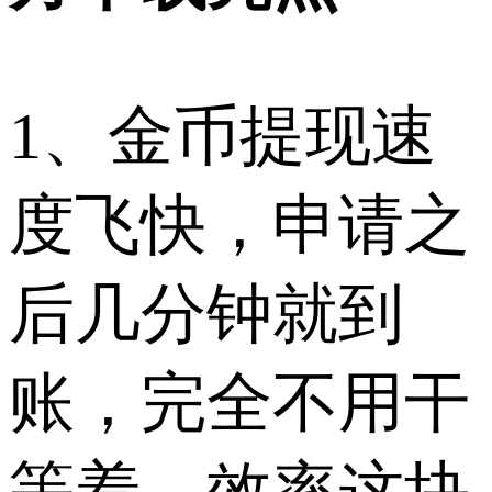
1、金币提现速
度飞快，申请之
后几分钟就到
账，完全不用干