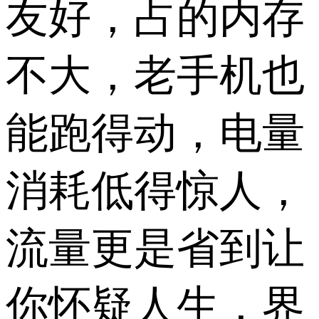
友好，占的内存
不大，老手机也
能跑得动，电量
消耗低得惊人，
流量更是省到让
你怀疑人生，界