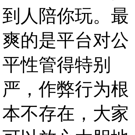
到人陪你玩。最
爽的是平台对公
平性管得特别
严，作弊行为根
本不存在，大家