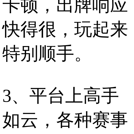
卡顿，出牌响应
快得很，玩起来
特别顺手。
3、平台上高手
如云，各种赛事