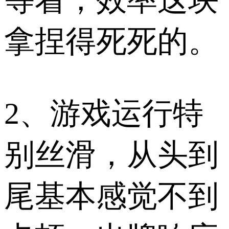
等着，效率这块
拿捏得死死的。
2、游戏运行特
别丝滑，从头到
尾基本感觉不到