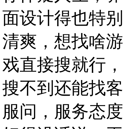
面设计得也特别
清爽，想找啥游
戏直接搜就行，
搜不到还能找客
服问，服务态度