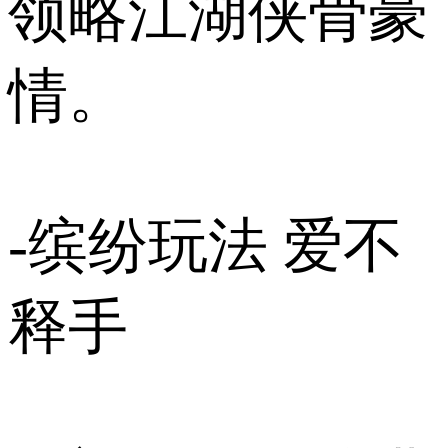
领略江湖侠骨豪
情。
-缤纷玩法 爱不
释手