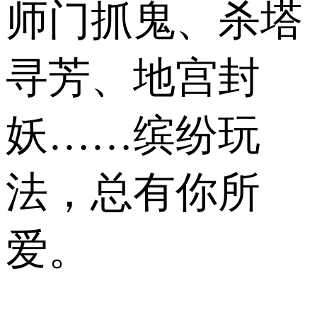
师门抓鬼、杀塔
寻芳、地宫封
妖……缤纷玩
法，总有你所
爱。