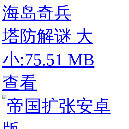
海岛奇兵
塔防解谜
大
小:75.51 MB
查看