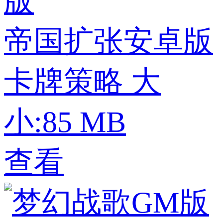
帝国扩张安卓版
卡牌策略
大
小:85 MB
查看